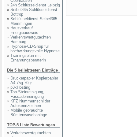
Oberhausen
»
24h Schlüsseldienst Leipzig
»
Seibel365 Schlüsseldienst
Bottrop
»
Schlüsseldienst Seibel365
Memmingen
»
Hausverkauf
Energieausweis
»
Verkehrswertgutachten
Hamburg
»
Hypnose-CD-Shop für
hochwirkungsvolle Hypnose
»
Trainingsplan mit
Ernährungsberaterin
Die 5 beliebtesten Einträge
»
Druckerpapier Kopierpapier
A4 75g 70gr
»
p3xHosting
»
Top-Steinreinigung,
Fassadenreinigung
»
KFZ Nummernschilder
Autokennzeichen
»
Mobile gebrauchte
Bürstenwaschanlage
TOP-5 Liste Bewertungen
»
Verkehrswertgutachten