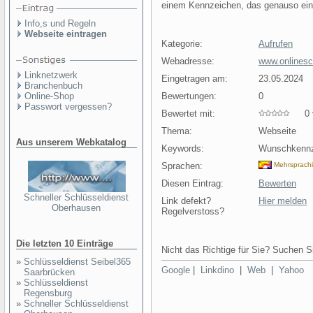
einem Kennzeichen, das genauso einzi
Info,s und Regeln
Webseite eintragen
Kategorie:
Aufrufen
Webadresse:
www.onlinesch
Linknetzwerk
Eingetragen am:
23.05.2024
Branchenbuch
Online-Shop
Bewertungen:
0
Passwort vergessen?
Bewertet mit:
0 v
Thema:
Webseite
Aus unserem Webkatalog
Keywords:
Wunschkennze
Sprachen:
Mehrsprach
Diesen Eintrag:
Bewerten
Schneller Schlüsseldienst
Link defekt?
Hier melden
Oberhausen
Regelverstoss?
Die letzten 10 Einträge
Nicht das Richtige für Sie? Suchen Si
»
Schlüsseldienst Seibel365
Google
|
Linkdino
|
Web
|
Yahoo
Saarbrücken
»
Schlüsseldienst
Regensburg
»
Schneller Schlüsseldienst