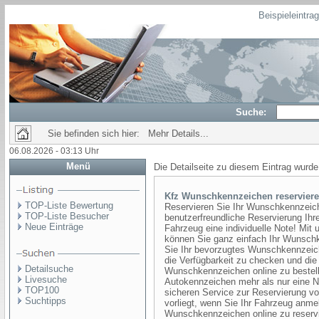
Beispieleintra
Suche:
Sie befinden sich hier: Mehr Details...
06.08.2026 - 03:13 Uhr
Menü
Die Detailseite zu diesem Eintrag wurde
Kfz Wunschkennzeichen reservier
TOP-Liste Bewertung
Reservieren Sie Ihr Wunschkennzeiche
TOP-Liste Besucher
benutzerfreundliche Reservierung Ih
Neue Einträge
Fahrzeug eine individuelle Note! Mit
können Sie ganz einfach Ihr Wunschk
Sie Ihr bevorzugtes Wunschkennzeich
die Verfügbarkeit zu checken und die
Detailsuche
Wunschkennzeichen online zu bestelle
Livesuche
Autokennzeichen mehr als nur eine Nu
TOP100
sicheren Service zur Reservierung 
Suchtipps
vorliegt, wenn Sie Ihr Fahrzeug anme
Wunschkennzeichen online zu reserv