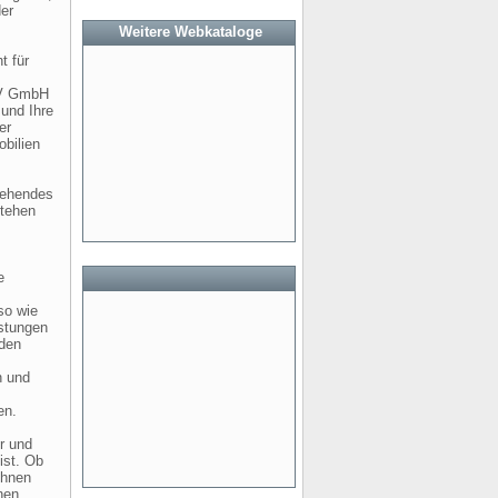
er
Weitere Webkataloge
t für
 SV GmbH
 und Ihre
er
bilien
gehendes
stehen
e
so wie
istungen
 den
n und
en.
r und
ist. Ob
Ihnen
nen