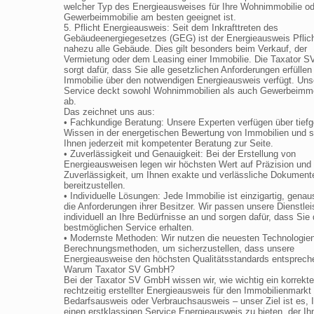
welcher Typ des Energieausweises für Ihre Wohnimmobilie od
Gewerbeimmobilie am besten geeignet ist.
5. Pflicht Energieausweis: Seit dem Inkrafttreten des
Gebäudeenergiegesetzes (GEG) ist der Energieausweis Pflich
nahezu alle Gebäude. Dies gilt besonders beim Verkauf, der
Vermietung oder dem Leasing einer Immobilie. Die Taxator
sorgt dafür, dass Sie alle gesetzlichen Anforderungen erfüllen
Immobilie über den notwendigen Energieausweis verfügt. Uns
Service deckt sowohl Wohnimmobilien als auch Gewerbeimmo
ab.
Das zeichnet uns aus:
• Fachkundige Beratung: Unsere Experten verfügen über tief
Wissen in der energetischen Bewertung von Immobilien und 
Ihnen jederzeit mit kompetenter Beratung zur Seite.
• Zuverlässigkeit und Genauigkeit: Bei der Erstellung von
Energieausweisen legen wir höchsten Wert auf Präzision und
Zuverlässigkeit, um Ihnen exakte und verlässliche Dokument
bereitzustellen.
• Individuelle Lösungen: Jede Immobilie ist einzigartig, genau
die Anforderungen ihrer Besitzer. Wir passen unsere Dienstle
individuell an Ihre Bedürfnisse an und sorgen dafür, dass Sie
bestmöglichen Service erhalten.
• Modernste Methoden: Wir nutzen die neuesten Technologie
Berechnungsmethoden, um sicherzustellen, dass unsere
Energieausweise den höchsten Qualitätsstandards entsprech
Warum Taxator SV GmbH?
Bei der Taxator SV GmbH wissen wir, wie wichtig ein korrekte
rechtzeitig erstellter Energieausweis für den Immobilienmarkt 
Bedarfsausweis oder Verbrauchsausweis – unser Ziel ist es, 
einen erstklassigen Service Energieausweis zu bieten, der Ih