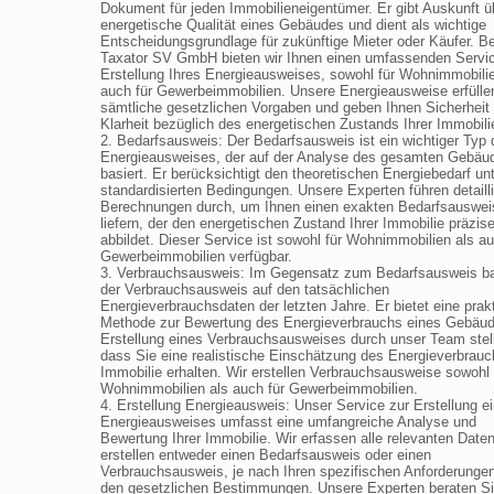
Dokument für jeden Immobilieneigentümer. Er gibt Auskunft ü
energetische Qualität eines Gebäudes und dient als wichtige
Entscheidungsgrundlage für zukünftige Mieter oder Käufer. Be
Taxator SV GmbH bieten wir Ihnen einen umfassenden Servic
Erstellung Ihres Energieausweises, sowohl für Wohnimmobilie
auch für Gewerbeimmobilien. Unsere Energieausweise erfülle
sämtliche gesetzlichen Vorgaben und geben Ihnen Sicherheit
Klarheit bezüglich des energetischen Zustands Ihrer Immobili
2. Bedarfsausweis: Der Bedarfsausweis ist ein wichtiger Typ
Energieausweises, der auf der Analyse des gesamten Gebäu
basiert. Er berücksichtigt den theoretischen Energiebedarf un
standardisierten Bedingungen. Unsere Experten führen detailli
Berechnungen durch, um Ihnen einen exakten Bedarfsauswei
liefern, der den energetischen Zustand Ihrer Immobilie präzis
abbildet. Dieser Service ist sowohl für Wohnimmobilien als au
Gewerbeimmobilien verfügbar.
3. Verbrauchsausweis: Im Gegensatz zum Bedarfsausweis ba
der Verbrauchsausweis auf den tatsächlichen
Energieverbrauchsdaten der letzten Jahre. Er bietet eine prak
Methode zur Bewertung des Energieverbrauchs eines Gebäud
Erstellung eines Verbrauchsausweises durch unser Team stell
dass Sie eine realistische Einschätzung des Energieverbrauc
Immobilie erhalten. Wir erstellen Verbrauchsausweise sowohl 
Wohnimmobilien als auch für Gewerbeimmobilien.
4. Erstellung Energieausweis: Unser Service zur Erstellung e
Energieausweises umfasst eine umfangreiche Analyse und
Bewertung Ihrer Immobilie. Wir erfassen alle relevanten Date
erstellen entweder einen Bedarfsausweis oder einen
Verbrauchsausweis, je nach Ihren spezifischen Anforderunge
den gesetzlichen Bestimmungen. Unsere Experten beraten Si