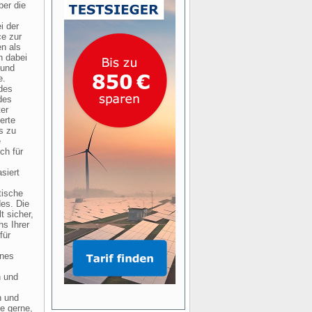
ber die
i der
e zur
n als
n dabei
 und
e.
 des
des
ter
erte
s zu
e
ch für
siert
tische
es. Die
t sicher,
hs Ihrer
für
ines
n und
n und
e gerne,