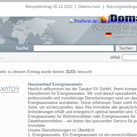
Beispieleintrag 30.12.2022
|
Datenschutz
|
Nutzungsbeding
Suche:
eMail:
...
seite zu diesem Eintrag wurde bereits
3133
x besucht.
Hausverkauf Energieausweis
Herzlich willkommen bei der Taxator SV GmbH, Ihrem kompe
Dienstleister für Energieausweis. Wir sind darauf spezialisiert
professionelle und zuverlässige Dienstleistungen rund um d
Energieausweise anzubieten. Unser erfahrenes Team steht Ih
Seite, um sicherzustellen, dass Ihre Immobilie alle gesetzlic
Anforderungen erfüllt und energetisch optimal bewertet wird. 
Energieausweis für Wohnimmobilien oder Energieausweis für
Gewerbeimmobilien – wir bieten den passenden Service für j
Immobilie.
Unsere Dienstleistungen im Überblick:
1. Energieausweis: Ein Energieausweis ist ein unverzichtbar