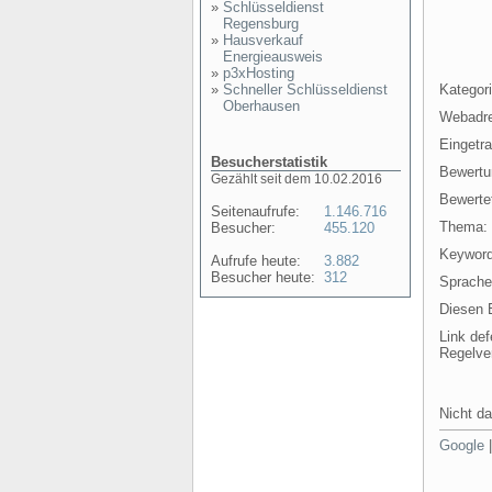
»
Schlüsseldienst
Regensburg
»
Hausverkauf
Energieausweis
»
p3xHosting
»
Schneller Schlüsseldienst
Kategori
Oberhausen
Webadr
Eingetr
Besucherstatistik
Bewertu
Gezählt seit dem 10.02.2016
Bewertet
Seitenaufrufe:
1.146.716
Thema:
Besucher:
455.120
Keyword
Aufrufe heute:
3.882
Besucher heute:
312
Sprache
Diesen E
Link def
Regelve
Nicht da
Google