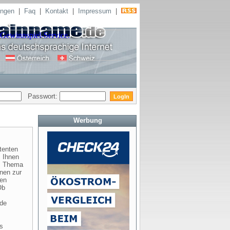
ungen
|
Faq
|
Kontakt
|
Impressum
|
Passwort:
Werbung
tenten
, Ihnen
as Thema
nen zur
hen
Ob
ede
es