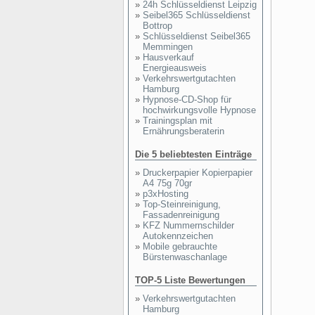
»
24h Schlüsseldienst Leipzig
»
Seibel365 Schlüsseldienst
Bottrop
»
Schlüsseldienst Seibel365
Memmingen
»
Hausverkauf
Energieausweis
»
Verkehrswertgutachten
Hamburg
»
Hypnose-CD-Shop für
hochwirkungsvolle Hypnose
»
Trainingsplan mit
Ernährungsberaterin
Die 5 beliebtesten Einträge
»
Druckerpapier Kopierpapier
A4 75g 70gr
»
p3xHosting
»
Top-Steinreinigung,
Fassadenreinigung
»
KFZ Nummernschilder
Autokennzeichen
»
Mobile gebrauchte
Bürstenwaschanlage
TOP-5 Liste Bewertungen
»
Verkehrswertgutachten
Hamburg