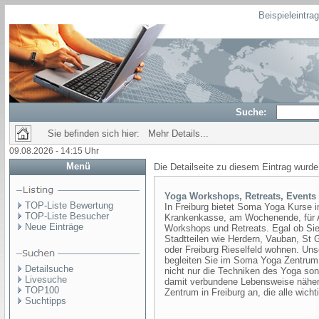
Beispieleintra
Suche:
Sie befinden sich hier: Mehr Details...
09.08.2026 - 14:15 Uhr
Menü
Die Detailseite zu diesem Eintrag wurde
Yoga Workshops, Retreats, Events
TOP-Liste Bewertung
In Freiburg bietet Soma Yoga Kurse i
TOP-Liste Besucher
Krankenkasse, am Wochenende, für A
Neue Einträge
Workshops und Retreats. Egal ob Sie
Stadtteilen wie Herdern, Vauban, St 
oder Freiburg Rieselfeld wohnen. Unse
begleiten Sie im Soma Yoga Zentrum 
Detailsuche
nicht nur die Techniken des Yoga so
Livesuche
damit verbundene Lebensweise näher.
TOP100
Zentrum in Freiburg an, die alle wic
Suchtipps