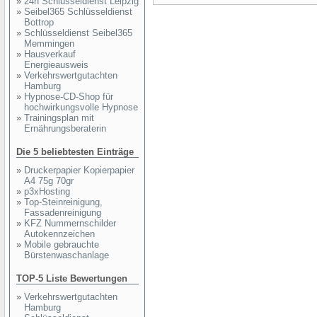
»
24h Schlüsseldienst Leipzig
»
Seibel365 Schlüsseldienst
Bottrop
»
Schlüsseldienst Seibel365
Memmingen
»
Hausverkauf
Energieausweis
»
Verkehrswertgutachten
Hamburg
»
Hypnose-CD-Shop für
hochwirkungsvolle Hypnose
»
Trainingsplan mit
Ernährungsberaterin
Die 5 beliebtesten Einträge
»
Druckerpapier Kopierpapier
A4 75g 70gr
»
p3xHosting
»
Top-Steinreinigung,
Fassadenreinigung
»
KFZ Nummernschilder
Autokennzeichen
»
Mobile gebrauchte
Bürstenwaschanlage
TOP-5 Liste Bewertungen
»
Verkehrswertgutachten
Hamburg