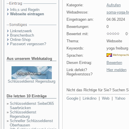
Kategorie:
Aufrufen
Info,s und Regeln
Webadresse:
soma-yoga-fr
Webseite eintragen
Eingetragen am:
04.06.2024
Bewertungen:
0
Linknetzwerk
Bewertet mit:
0 v
Branchenbuch
Online-Shop
Thema:
Webseite
Passwort vergessen?
Keywords:
yoga freiburg
Sprachen:
Mehrsprach
Aus unserem Webkatalog
Diesen Eintrag:
Bewerten
Link defekt?
Hier melden
Regelverstoss?
Schlüsseldienst Regensburg
Nicht das Richtige für Sie? Suchen Si
Die letzten 10 Einträge
Google
|
Linkdino
|
Web
|
Yahoo
»
Schlüsseldienst Seibel365
Saarbrücken
»
Schlüsseldienst
Regensburg
»
Schneller Schlüsseldienst
Oberhausen