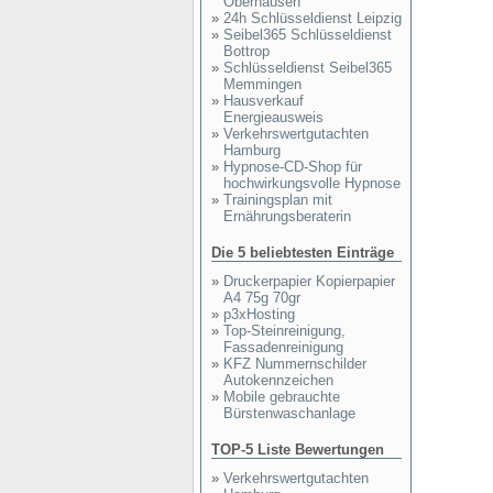
Oberhausen
»
24h Schlüsseldienst Leipzig
»
Seibel365 Schlüsseldienst
Bottrop
»
Schlüsseldienst Seibel365
Memmingen
»
Hausverkauf
Energieausweis
»
Verkehrswertgutachten
Hamburg
»
Hypnose-CD-Shop für
hochwirkungsvolle Hypnose
»
Trainingsplan mit
Ernährungsberaterin
Die 5 beliebtesten Einträge
»
Druckerpapier Kopierpapier
A4 75g 70gr
»
p3xHosting
»
Top-Steinreinigung,
Fassadenreinigung
»
KFZ Nummernschilder
Autokennzeichen
»
Mobile gebrauchte
Bürstenwaschanlage
TOP-5 Liste Bewertungen
»
Verkehrswertgutachten