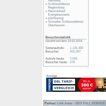
Hamburg
»
Schlüsseldienst
Regensburg
»
Hausverkauf
Energieausweis
»
p3xHosting
»
Schneller Schlüsseldienst
Oberhausen
Besucherstatistik
Gezählt seit dem 10.02.2016
Seitenaufrufe:
1.146.490
Besucher:
455.087
Aufrufe heute:
3.656
Besucher heute:
279
Anzeige
Partner:
Link-Joker
-
SEO FULL SERVICE