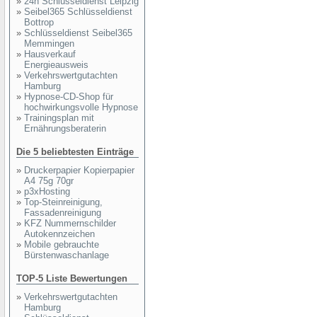
»
24h Schlüsseldienst Leipzig
»
Seibel365 Schlüsseldienst
Bottrop
»
Schlüsseldienst Seibel365
Memmingen
»
Hausverkauf
Energieausweis
»
Verkehrswertgutachten
Hamburg
»
Hypnose-CD-Shop für
hochwirkungsvolle Hypnose
»
Trainingsplan mit
Ernährungsberaterin
Die 5 beliebtesten Einträge
»
Druckerpapier Kopierpapier
A4 75g 70gr
»
p3xHosting
»
Top-Steinreinigung,
Fassadenreinigung
»
KFZ Nummernschilder
Autokennzeichen
»
Mobile gebrauchte
Bürstenwaschanlage
TOP-5 Liste Bewertungen
»
Verkehrswertgutachten
Hamburg